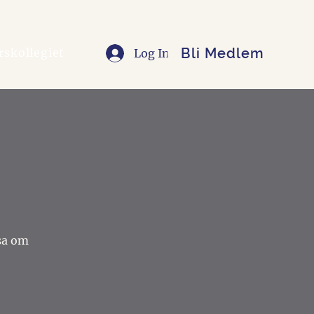
Bli Medlem
rskollegiet
Log In
!
sa om