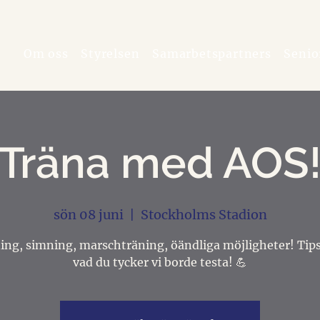
Om oss
Styrelsen
Samarbetspartners
Senio
Träna med AOS
sön 08 juni
  |  
Stockholms Stadion
ing, simning, marschträning, öändliga möjligheter! Tip
vad du tycker vi borde testa! 💪