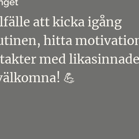
nget
lfälle att kicka igång 
utinen, hitta motivatio
takter med likasinnade.
 välkomna! 💪