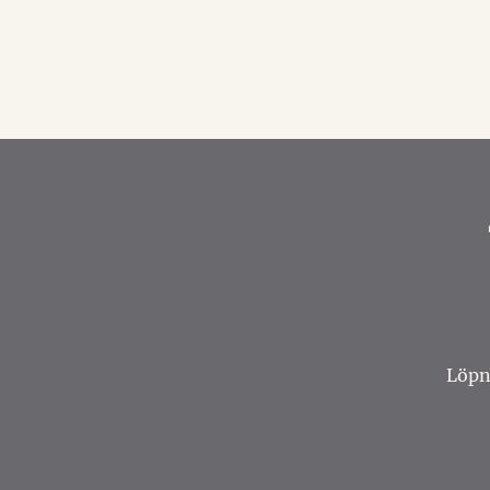
Akademiska
Officerssällskapet
i Stockholm
Löpn