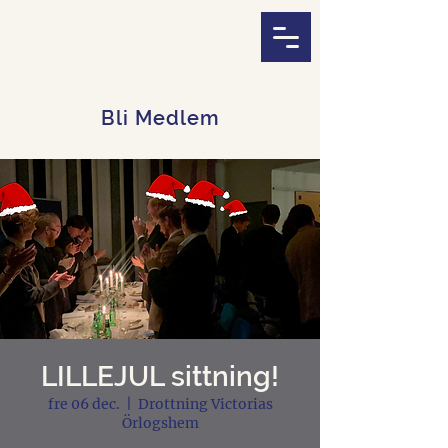
Akademiska
Officerssällskapet
i Stockholm
Bli Medlem
LILLEJUL sittning!
fre 06 dec.
  |  
Drottning Victorias
Örlogshem