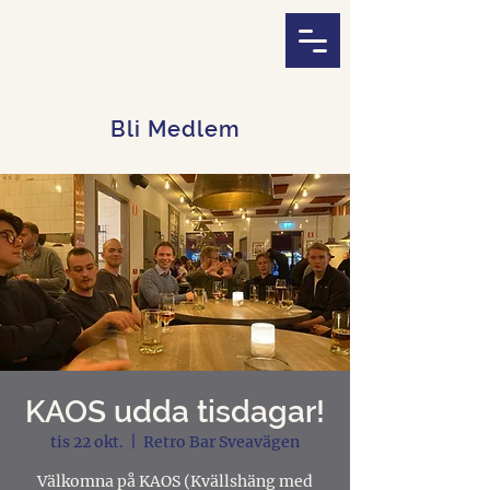
Akademiska
Officerssällskapet
i Stockholm
Bli Medlem
KAOS udda tisdagar!
tis 22 okt.
  |  
Retro Bar Sveavägen
Välkomna på KAOS (Kvällshäng med