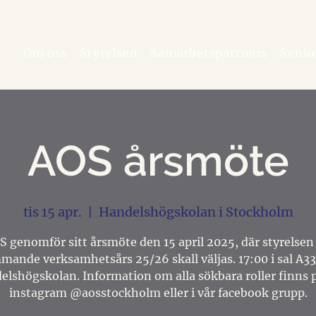
Om oss
Styrelsen
Samarbetspartners
Senio
AOS årsmöte
tis 15 apr.
  |  
Handelshögskolan i Stockholm
S genomför sitt årsmöte den 15 april 2025, där styrelsen 
ande verksamhetsårs 25/26 skall väljas. 17:00 i sal A3
elshögskolan. Information om alla sökbara roller finns p
instagram @aosstockholm eller i vår facebook grupp.