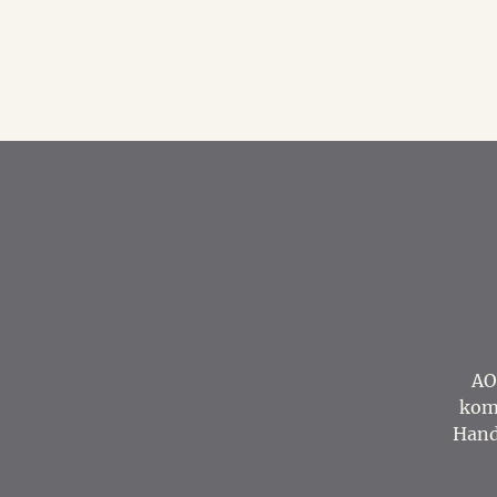
Akademiska
Officerssällskapet
i Stockholm
AO
komm
Hand