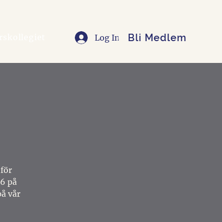
Bli Medlem
rskollegiet
Log In
för
36 på
å vår